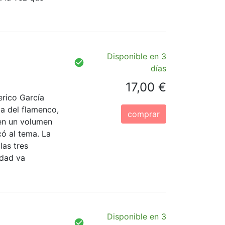
Disponible en 3
días
17,00 €
erico García
ia del flamenco,
comprar
 en un volumen
có al tema. La
las tres
idad va
Disponible en 3