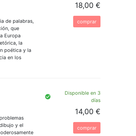
18,00 €
ia de palabras,
comprar
ción, que
la Europa
etórica, la
ón poética y la
ia en los
Disponible en 3
días
14,00 €
 problemas
dibujo y el
comprar
n poderosamente