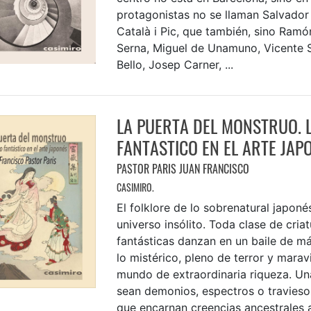
protagonistas no se llaman Salvador 
Català i Pic, que también, sino Ram
Serna, Miguel de Unamuno, Vicente S
Bello, Josep Carner, ...
LA PUERTA DEL MONSTRUO. 
FANTASTICO EN EL ARTE JAP
PASTOR PARIS JUAN FRANCISCO
CASIMIRO.
El folklore de lo sobrenatural japon
universo insólito. Toda clase de cria
fantásticas danzan en un baile de m
lo mistérico, pleno de terror y maravil
mundo de extraordinaria riqueza. Una
sean demonios, espectros o travieso
que encarnan creencias ancestrales 