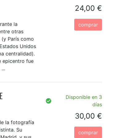
24,00 €
rante la
comprar
entre otras
a (y París como
r Estados Unidos
 centralidad).
 epicentro fue
...
E
Disponible en 3
días
30,00 €
e la fotografía
stinta. Su
comprar
 Madrid, y sus