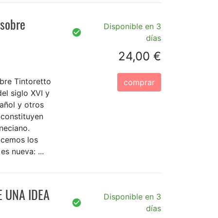
 sobre
Disponible en 3
días
24,00 €
bre Tintoretto
comprar
el siglo XVI y
pañol y otros
' constituyen
neciano.
acemos los
s nueva: ...
E UNA IDEA
Disponible en 3
días