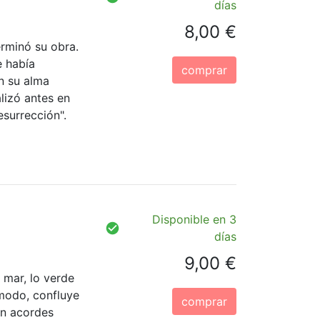
días
8,00 €
erminó su obra.
e había
comprar
n su alma
lizó antes en
esurrección".
Disponible en 3
días
9,00 €
 mar, lo verde
 modo, confluye
comprar
en acordes