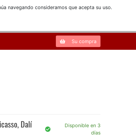
ntinúa navegando consideramos que acepta su uso.
Zona de Clientes
28013 Madrid |
913 66 41 41
| libreriamendez@telefonica.net
Su compra
icasso, Dalí
Disponible en 3
días