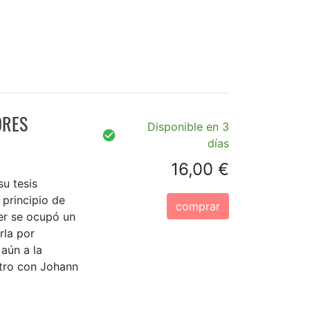
ORES
Disponible en 3
días
16,00 €
u tesis
 principio de
comprar
er se ocupó un
rla por
 aún a la
ntro con Johann