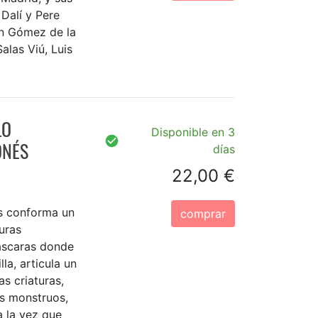
Dalí y Pere
ón Gómez de la
alas Viú, Luis
LO
Disponible en 3
ONÉS
días
22,00 €
és conforma un
comprar
turas
áscaras donde
la, articula un
s criaturas,
s monstruos,
a la vez que