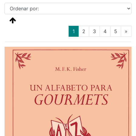
(current)
1
2
3
4
5
»