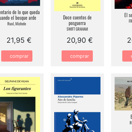
entario de lo que queda
El s
Doce cuentos de
uando el bosque arde
F
posguerra
Ruol, Michele
SWIFT GRAHAM
21,95 €
20,90 €
2
comprar
comprar
R