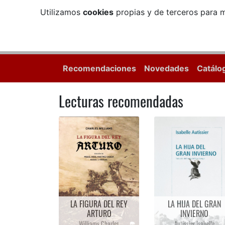
Utilizamos
cookies
propias y de terceros para m
Recomendaciones
Novedades
Catálo
Lecturas recomendadas
EL SECRETO DE LA
HABITACIÓN NÚMERO 3
LOS FIGURANTES
Dexter Colin
Vigan Delphine De