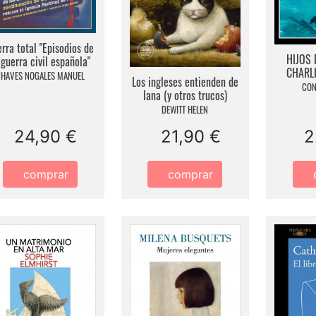
rra total "Episodios de
HIJOS 
 guerra civil española"
CHARLI
HAVES NOGALES MANUEL
Los ingleses entienden de
CON
lana (y otros trucos)
DEWITT HELEN
24,90 €
21,90 €
2
comprar
comprar