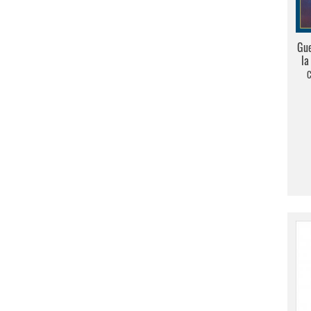
Gue
la
C