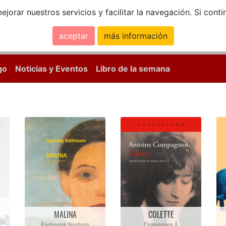
ejorar nuestros servicios y facilitar la navegación. Si co
aceptar
más información
Calle Mayor, 18, 
go
Noticias y Eventos
Libro de la semana
D
"
RADIO SARAJEVO
LA PIEL HEMBRA
Sila Tijan
Elaine Vilar Madruga