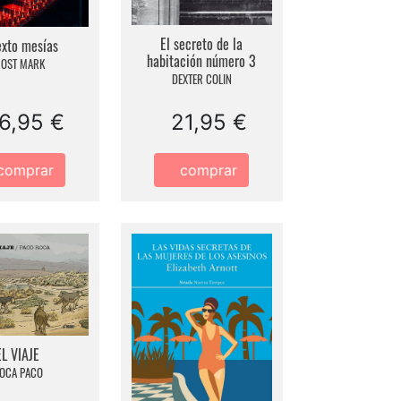
El secreto de la
exto mesías
habitación número 3
ROST MARK
DEXTER COLIN
6,95 €
21,95 €
comprar
comprar
EL VIAJE
OCA PACO