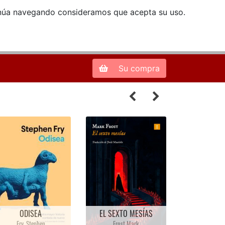
ntinúa navegando consideramos que acepta su uso.
Zona de Clientes
28013 Madrid |
913 66 41 41
| libreriamendez@telefonica.net
Su compra
HISTORIA VERDADERA
E LA CONQUISTA DE LA
NUEVA ESPAÑA
GUERRA TOTAL
ANTOLOGADA Y PUESTA
"EPISODIOS DE LA
EN ESPAÑOL ACTUAL
GUERRA CIVIL
POR LORENZO MARTÍN
ESPAÑOLA"
DEL BURGO"
Chaves Nogales Manuel
Bernal Diaz Del Castillo