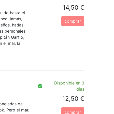
14,50 €
uido hasta el
Nunca Jamás,
comprar
ueños, hadas,
les personajes:
pitán Garfio,
n el mal, la
Disponible en 3
días
12,50 €
toneladas de
k. Pero el mar,
comprar