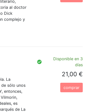
iterario,
oria al doctor
go Dick
un complejo y
Disponible en 3
días
21,00 €
la. La
y de sólo unos
comprar
Y, entonces,
Vilmorin,
eales, es
marqués de La