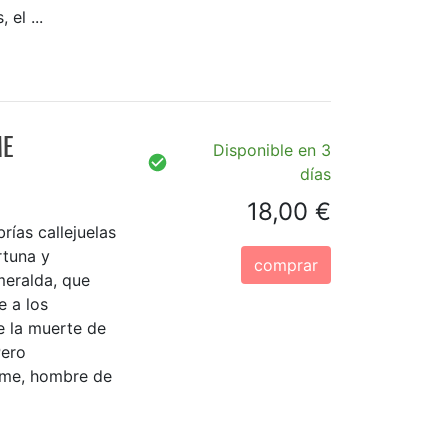
 el ...
ME
Disponible en 3
días
18,00 €
rías callejuelas
rtuna y
comprar
meralda, que
e a los
e la muerte de
Pero
me, hombre de