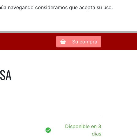
ntinúa navegando consideramos que acepta su uso.
Zona de Clientes
28013 Madrid |
913 66 41 41
| libreriamendez@telefonica.net
Su compra
ASA
Disponible en 3
días