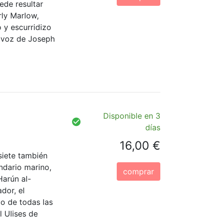
ede resultar
rly Marlow,
 y escurridizo
a voz de Joseph
Disponible en 3
días
16,00 €
siete también
ndario marino,
comprar
Harún al-
dor, el
o de todas las
l Ulises de