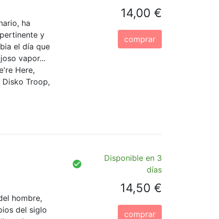
14,00 €
nario, ha
pertinente y
comprar
ia el día que
joso vapor...
e're Here,
r Disko Troop,
Disponible en 3
días
14,50 €
 del hombre,
ios del siglo
comprar