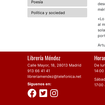
Poesía
desc
méri
Política y sociedad
«Lo
al 
sol
por
Art
Librería Méndez
Horar
Calle Mayor, 18, 28013 Madrid
De lun
913 66 41 41
14:00
libreriamendez@telefonica.net
Sábad
Síguenos en:
17:00 