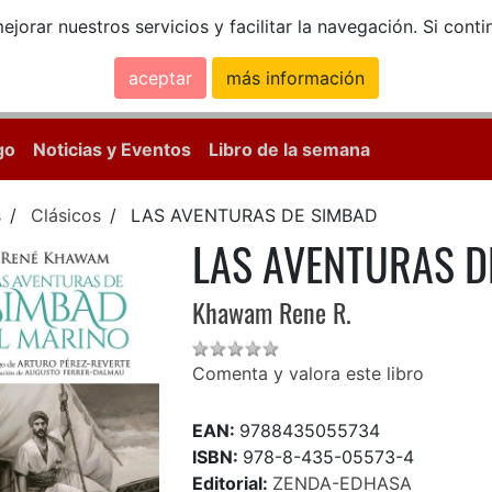
ejorar nuestros servicios y facilitar la navegación. Si co
aceptar
más información
Calle Mayor, 18, 
go
Noticias y Eventos
Libro de la semana
s
Clásicos
LAS AVENTURAS DE SIMBAD
LAS AVENTURAS D
Khawam Rene R.
Comenta y valora este libro
EAN:
9788435055734
ISBN:
978-8-435-05573-4
Editorial:
ZENDA-EDHASA