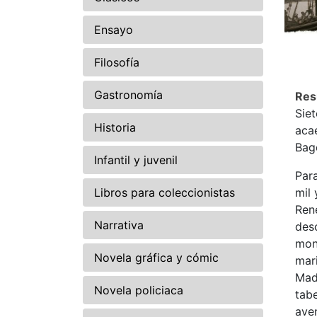
Ensayo
Filosofía
Gastronomía
Re
Siet
Historia
acae
Bagd
Infantil y juvenil
Par
Libros para coleccionistas
mil
Ren
Narrativa
des
mon
Novela gráfica y cómic
mari
Mada
Novela policiaca
tab
aven