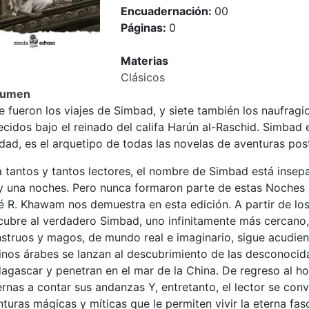
Encuadernación:
00
Páginas:
0
Materias
Clásicos
sumen
e fueron los viajes de Simbad, y siete también los naufrag
cidos bajo el reinado del califa Harún al-Raschid. Simbad e
ad, es el arquetipo de todas las novelas de aventuras poste
a tantos y tantos lectores, el nombre de Simbad está inse
 y una noches. Pero nunca formaron parte de estas Noches 
é R. Khawam nos demuestra en esta edición. A partir de lo
cubre al verdadero Simbad, uno infinitamente más cercano,
struos y magos, de mundo real e imaginario, sigue acudiend
nos árabes se lanzan al descubrimiento de las desconocidas
gascar y penetran en el mar de la China. De regreso al hog
ernas a contar sus andanzas Y, entretanto, el lector se co
turas mágicas y míticas que le permiten vivir la eterna fas