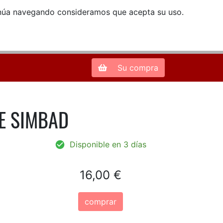
ntinúa navegando consideramos que acepta su uso.
Zona de Clientes
28013 Madrid |
913 66 41 41
| libreriamendez@telefonica.net
Su compra
E SIMBAD
Disponible en 3 días
16,00 €
comprar