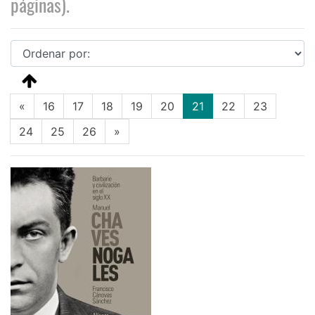
páginas).
(current)
«
16
17
18
19
20
21
22
23
24
25
26
»