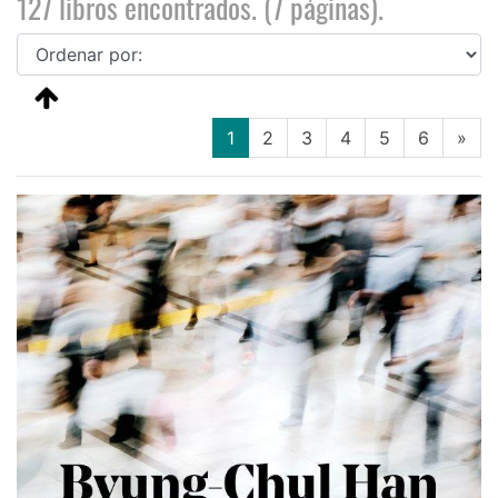
127 libros encontrados. (7 páginas).
(current)
1
2
3
4
5
6
»