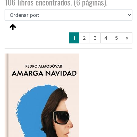
106 libros encontrados. (6 páginas).
(current)
1
2
3
4
5
»