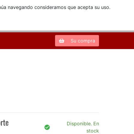
ntinúa navegando consideramos que acepta su uso.
Zona de Clientes
28013 Madrid |
913 66 41 41
| libreriamendez@telefonica.net
Su compra
orte
Disponible. En
stock