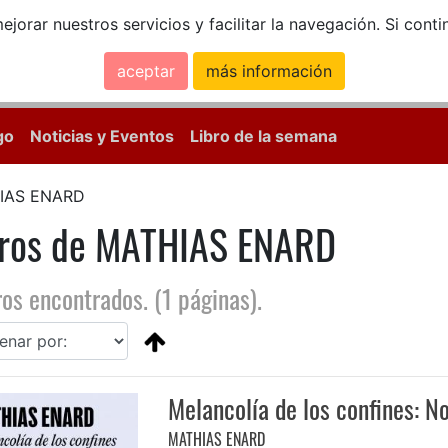
ejorar nuestros servicios y facilitar la navegación. Si co
aceptar
más información
Calle Mayor, 18, 
go
Noticias y Eventos
Libro de la semana
IAS ENARD
bros de MATHIAS ENARD
ros encontrados. (1 páginas).
Melancolía de los confines: N
MATHIAS ENARD