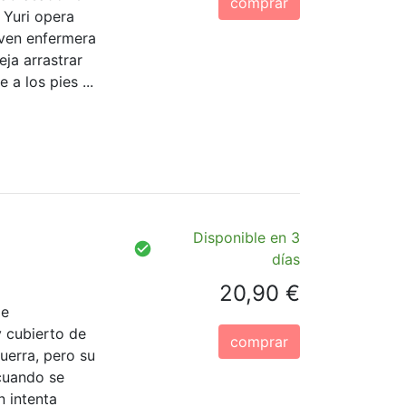
comprar
 Yuri opera
oven enfermera
ja arrastrar
 a los pies ...
Disponible en 3
días
20,90 €
je
 cubierto de
comprar
uerra, pero su
 cuando se
 intenta