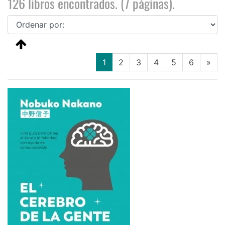
126 libros encontrados. (7 páginas).
(current)
1
2
3
4
5
6
»