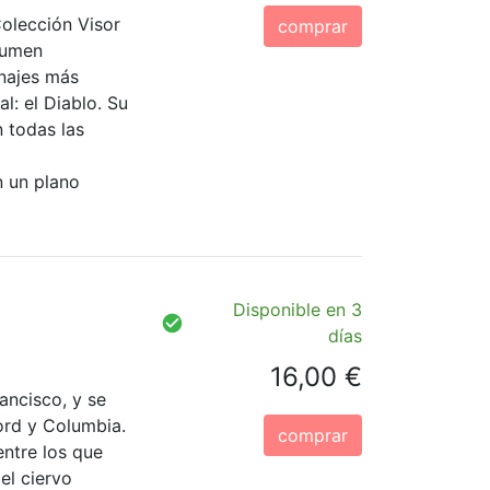
Colección Visor
comprar
lumen
najes más
l: el Diablo. Su
 todas las
n un plano
Disponible en 3
días
16,00 €
ancisco, y se
ord y Columbia.
comprar
entre los que
el ciervo