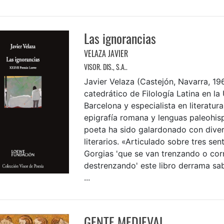
Las ignorancias
VELAZA JAVIER
VISOR. DIS., S.A..
Javier Velaza (Castejón, Navarra, 19
catedrático de Filología Latina en la
Barcelona y especialista en literatura
epigrafía romana y lenguas paleohi
poeta ha sido galardonado con dive
literarios. «Articulado sobre tres sen
Gorgias 'que se van trenzando o cor
destrenzando' este libro derrama sab
...
GENTE MEDIEVAL