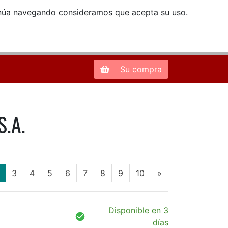
ntinúa navegando consideramos que acepta su uso.
Zona de Clientes
28013 Madrid |
913 66 41 41
| libreriamendez@telefonica.net
Su compra
S.A.
(current)
3
4
5
6
7
8
9
10
»
Disponible en 3
días