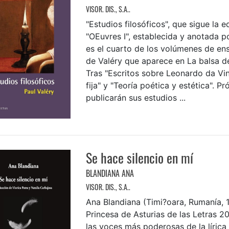
VISOR. DIS., S.A..
"Estudios filosóficos", que sigue la e
"OEuvres I", establecida y anotada po
es el cuarto de los volúmenes de en
de Valéry que aparece en La balsa d
Tras "Escritos sobre Leonardo da Vinc
fija" y "Teoría poética y estética". 
publicarán sus estudios ...
Se hace silencio en mí
BLANDIANA ANA
VISOR. DIS., S.A..
Ana Blandiana (Timi?oara, Rumanía, 
Princesa de Asturias de las Letras 2
las voces más poderosas de la lírica