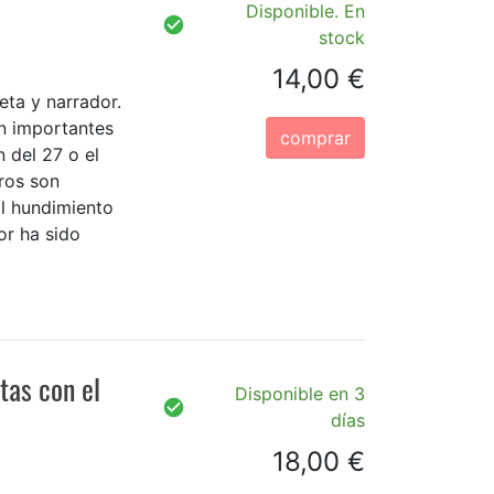
Disponible. En
stock
14,00 €
eta y narrador.
n importantes
comprar
 del 27 o el
bros son
El hundimiento
r ha sido
etas con el
Disponible en 3
días
18,00 €