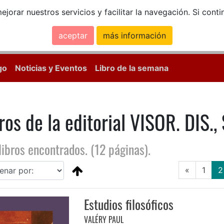
ejorar nuestros servicios y facilitar la navegación. Si co
aceptar
más información
Calle Mayor, 18, 
go
Noticias y Eventos
Libro de la semana
ros de la editorial VISOR. DIS., 
libros encontrados. (12 páginas).
«
1
2
Estudios filosóficos
VALÉRY PAUL