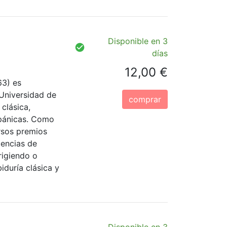
Disponible en 3
días
12,00 €
63) es
 Universidad de
comprar
 clásica,
spánicas. Como
rsos premios
tencias de
rigiendo o
iduría clásica y