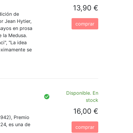
13,90 €
dición de
r Jean Hytier,
comprar
sayos en prosa
e la Medusa.
i", "La idea
Próximamente se
Disponible. En
stock
16,00 €
1942), Premio
024, es una de
comprar