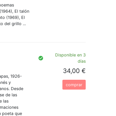
 poemas
1964), El talón
to (1969), El
del grillo ...
Disponible en 3
días
34,00 €
apas, 1926-
anés y
comprar
manos. Desde
se de las
e las
amaciones
n poeta que