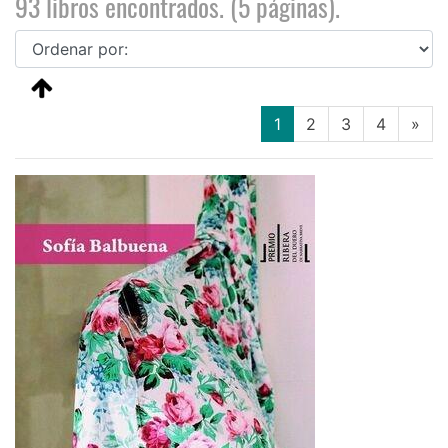
93 libros encontrados. (5 páginas).
(current)
1
2
3
4
»