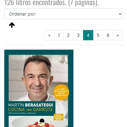
126 libros encontrados. (7 páginas).
(current)
«
1
2
3
4
5
6
»