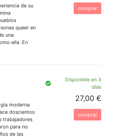
eriencia de su
comprar
imina
pueblos
ersonas queer en
de una
omo ella. En
Disponible en 3
días
27,00 €
logía moderna
hace doscientos
comprar
os trabajadores
aron para no
ños de las