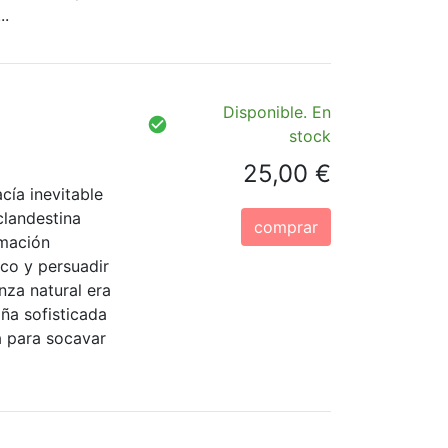
..
Disponible. En
stock
25,00 €
cía inevitable
clandestina
comprar
rmación
ico y persuadir
nza natural era
ña sofisticada
a para socavar