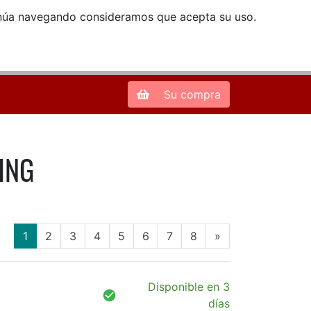
ntinúa navegando consideramos que acepta su uso.
Zona de Clientes
28013 Madrid |
913 66 41 41
| libreriamendez@telefonica.net
Su compra
WING
(current)
1
2
3
4
5
6
7
8
»
Disponible en 3
días