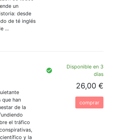
rende un
istoria: desde
do de té inglés
 ...
Disponible en 3
días
26,00 €
quietante
s que han
comprar
nestar de la
ifundiendo
re el tráfico
conspirativas,
ientífico y la