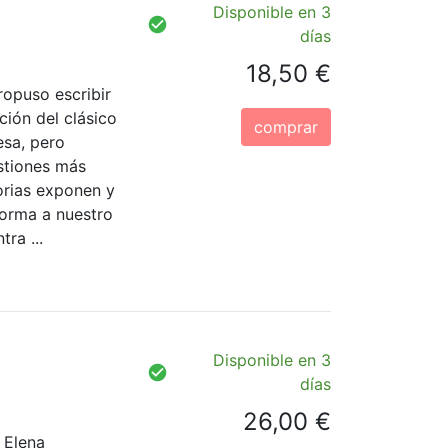
Disponible en 3
días
18,50 €
ropuso escribir
ición del clásico
comprar
esa, pero
stiones más
orias exponen y
forma a nuestro
ra ...
Disponible en 3
días
26,00 €
e Elena