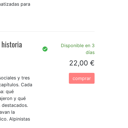
atizadas para
historia
Disponible en 3
días
22,00 €
ociales y tres
comprar
 capítulos. Cada
ña: qué
ajeron y qué
s destacados.
avan la
ico. Alpinistas