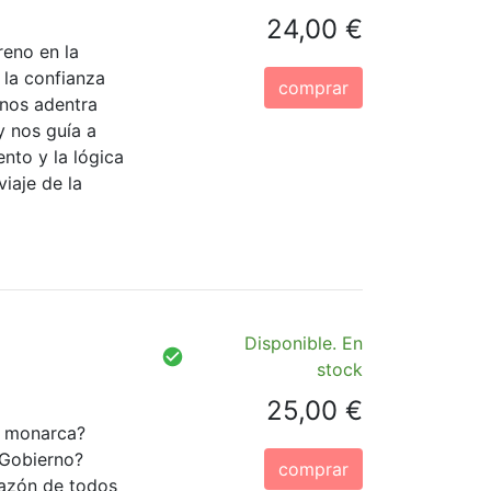
24,00 €
reno en la
 la confianza
comprar
 nos adentra
y nos guía a
ento y la lógica
iaje de la
Disponible. En
stock
25,00 €
n monarca?
 Gobierno?
comprar
razón de todos