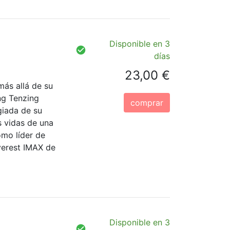
Disponible en 3
días
23,00 €
ás allá de su
ng Tenzing
comprar
giada de su
s vidas de una
omo líder de
verest IMAX de
Disponible en 3