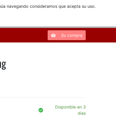
ntinúa navegando consideramos que acepta su uso.
Zona de Clientes
28013 Madrid |
913 66 41 41
| libreriamendez@telefonica.net
Su compra
ng
Disponible en 3
días