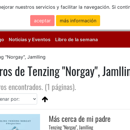
ejorar nuestros servicios y facilitar la navegación. Si co
aceptar
más información
Calle Mayor, 18, 
go
Noticias y Eventos
Libro de la semana
ng "Norgay", Jamlling
ros de Tenzing "Norgay", Jamlli
ros encontrados. (1 páginas).
Más cerca de mi padre
Tenzing "Norgay", Jamlling