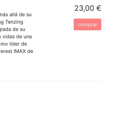
23,00 €
ás allá de su
ng Tenzing
comprar
giada de su
s vidas de una
omo líder de
verest IMAX de