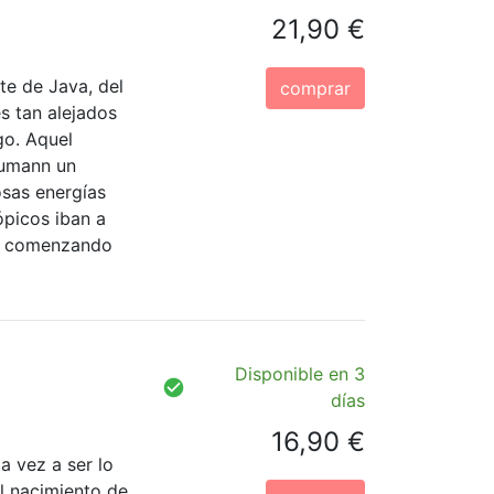
21,90 €
te de Java, del
comprar
s tan alejados
o. Aquel
eumann un
osas energías
picos iban a
x, comenzando
Disponible en 3
días
16,90 €
a vez a ser lo
l nacimiento de