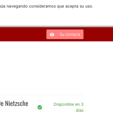
ntinúa navegando consideramos que acepta su uso.
Zona de Clientes
28013 Madrid |
913 66 41 41
| libreriamendez@telefonica.net
Su compra
"De Nietzsche
Disponible en 3
días