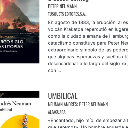
PETER NEUMANN
TUSQUETS EDITORES,S.A..
En agosto de 1883, la erupción, al es
volcán Krakatoa repercutió en lugare
como la ciudad alemana de Hamburg
cataclismo constituye para Peter N
extraordinario símbolo de las poder
que algunas esperanzas y sueños utó
desencadenar a lo largo del siglo x
con ...
UMBILICAL
NEUMAN ANDRÉS
;
PETER NEUMANN
ALFAGUARA.
«Encantado, hijo mío, de empezar a l
que seremos». Un hombre aguarda e