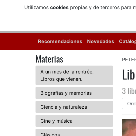
Utilizamos
cookies
propias y de terceros para m
Recomendaciones
Novedades
Catálo
Materias
PETE
Li
A un mes de la rentrée.
Libros que vienen.
3 lib
Biografías y memorias
Ciencia y naturaleza
Cine y música
Clásicos