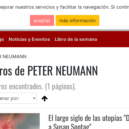
ejorar nuestros servicios y facilitar la navegación. Si co
aceptar
más información
Calle Mayor, 18, 
go
Noticias y Eventos
Libro de la semana
R NEUMANN
bros de PETER NEUMANN
ros encontrados. (1 páginas).
El largo siglo de las utopías 
a Susan Sontag"