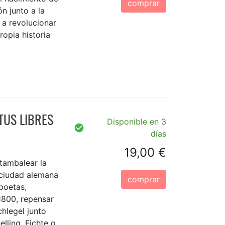
comprar
ón junto a la
 a revolucionar
ropia historia
TUS LIBRES
Disponible en 3
días
19,00 €
tambalear la
 ciudad alemana
comprar
poetas,
 1800, repensar
hlegel junto
lling, Fichte o