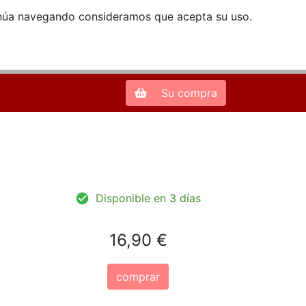
ntinúa navegando consideramos que acepta su uso.
Zona de Clientes
28013 Madrid |
913 66 41 41
| libreriamendez@telefonica.net
Su compra
Disponible en 3 días
16,90 €
comprar