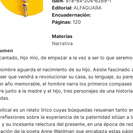
ISBN:
978-84-204-6269-1
Editorial:
ALFAGUARA
Encuadernación:
Páginas:
120
Materias
Narrativa
sumen
cantado, hijo mío, de empezar a la vez a ser lo que seremo
ombre aguarda el nacimiento de su hijo. Asiste fascinado a
ser que vendrá a revolucionar su casa, su lenguaje, su pareja
un año memorable, el hombre narra los primeros compases 
e junto a la madre y el hijo, tres personajes de una histori
das.
lical es un relato lírico cuyas búsquedas resuenan tanto e
reflexiones sobre la experiencia de la paternidad sitúan a l
 y su incesante relectura del presente, en una época de red
itación de la poeta Anne Waldman que encabeza estas pági