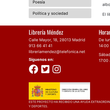
Poesía
albo
Política y sociedad
El l
Librería Méndez
Horar
Calle Mayor, 18, 28013 Madrid
De lun
913 66 41 41
14:00
libreriamendez@telefonica.net
Sábad
Síguenos en:
17:00 
ESTE PROYECTO HA RECIBIDO UNA AYUDA EXTRAORDINA
Y DEPORTES.