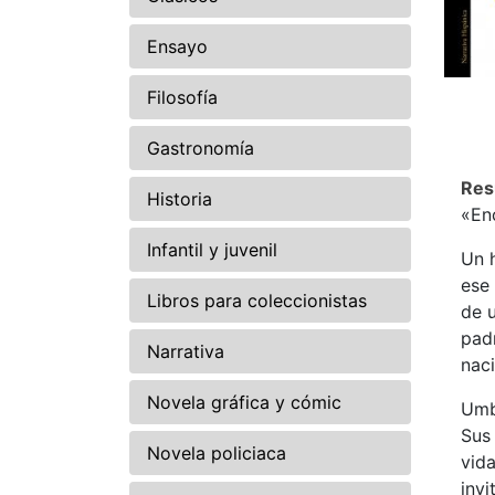
Ensayo
Filosofía
Gastronomía
Re
Historia
«En
Infantil y juvenil
Un h
ese 
Libros para coleccionistas
de 
padr
Narrativa
naci
Novela gráfica y cómic
Umbi
Sus 
Novela policiaca
vida
inv