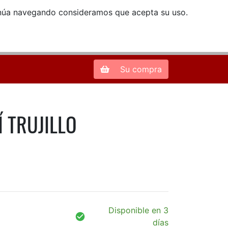
ntinúa navegando consideramos que acepta su uso.
Zona de Clientes
28013 Madrid |
913 66 41 41
| libreriamendez@telefonica.net
Su compra
Í TRUJILLO
Disponible en 3
días