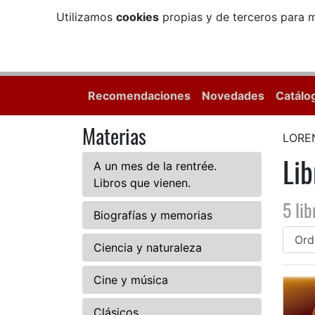
Utilizamos
cookies
propias y de terceros para m
Recomendaciones
Novedades
Catálo
Materias
LOREN
Li
A un mes de la rentrée.
Libros que vienen.
5 lib
Biografías y memorias
Ciencia y naturaleza
Cine y música
Clásicos