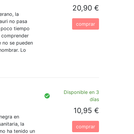
20,90 €
erano, la
auri no pasa
comprar
 poco tiempo
o comprender
e no se pueden
 nombrar. Lo
Disponible en 3
días
10,95 €
 negra en
anitaria, la
comprar
no ha tenido un