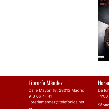
Librería Méndez
Horar
Calle Mayor, 18, 28013 Madrid
De lun
913 66 41 41
14:00
libreriamendez@telefonica.net
Sábad