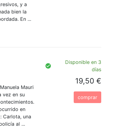
gresivos, y a
nada bien la
ordada. En ...
Disponible en 3
días
19,50 €
, Manuela Mauri
a vez en su
comprar
contecimientos.
ocurrido en
: Carlota, una
licía al ...