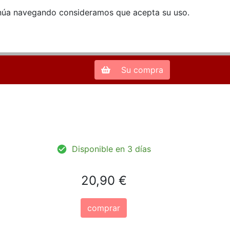
ntinúa navegando consideramos que acepta su uso.
Zona de Clientes
28013 Madrid |
913 66 41 41
| libreriamendez@telefonica.net
Su compra
Disponible en 3 días
20,90 €
comprar