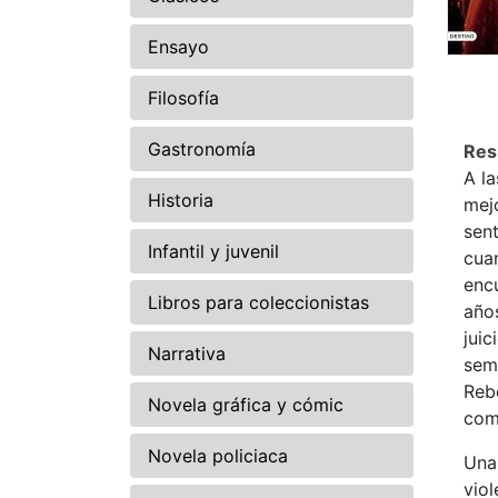
Ensayo
Filosofía
Gastronomía
Re
A l
Historia
mej
sen
Infantil y juvenil
cuan
enc
Libros para coleccionistas
años
juic
Narrativa
sem
Reb
Novela gráfica y cómic
comp
Novela policiaca
Una 
viol