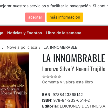
ejorar nuestros servicios y facilitar la navegación. Si co
aceptar
más información
Calle Mayor, 18, 
go
Noticias y Eventos
Libro de la semana
s
Novela policiaca
LA INNOMBRABLE
LA INNOMBRABLE
Lorenzo Silva Y Noemí Trujillo
Comenta y valora este libro
EAN:
9788423365142
ISBN:
978-84-233-6514-2
Editorial:
EDICIONES DESTINO,S.A.