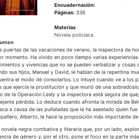
Encuadernación:
Páginas:
336
Materias
Novela policiaca
sumen
as puertas de las vacaciones de verano, la inspectora de h
or momento. Ha vivido en poco tiempo varias experiencia
timientos y vivencias que no se pueden verbalizar y cosas 
do sus hijos, Manuel y David, le hablan de la repentina mu
uentra el modo de consolarlos. Lo intuye cuando ve a los p
 que ejercía la prostitución y que murió de una sobredosis, 
io de la Operación Lesly y la inspectora está segura de que
ejante pérdida. Lo deduce cuando afronta la mirada de Be
eca a causa de las puñaladas que le ha asestado quien fue 
añero, Alberto, le hace la proposición más importante de s
novela negra combativa y literaria que, por un lado, explor
encia de género y, por el otro, pone el foco en la parte má