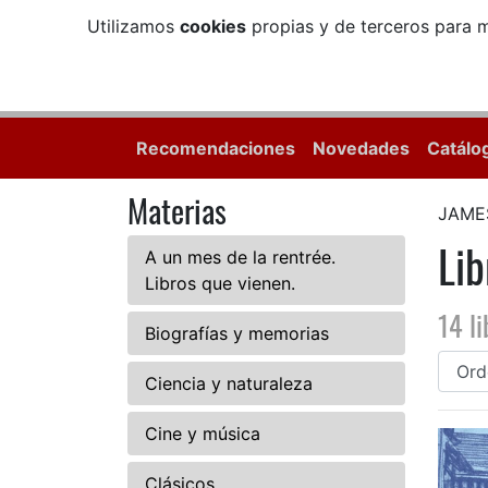
Utilizamos
cookies
propias y de terceros para m
Recomendaciones
Novedades
Catálo
Materias
JAME
Li
A un mes de la rentrée.
Libros que vienen.
14 li
Biografías y memorias
Ciencia y naturaleza
Cine y música
Clásicos