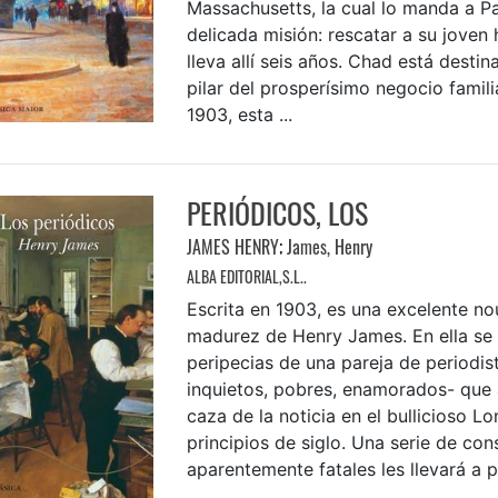
Massachusetts, la cual lo manda a P
delicada misión: rescatar a su joven 
lleva allí seis años. Chad está destin
pilar del prosperísimo negocio familia
1903, esta ...
PERIÓDICOS, LOS
JAMES HENRY
;
James, Henry
ALBA EDITORIAL,S.L..
Escrita en 1903, es una excelente nou
madurez de Henry James. En ella se 
peripecias de una pareja de periodis
inquietos, pobres, enamorados- que 
caza de la noticia en el bullicioso L
principios de siglo. Una serie de co
aparentemente fatales les llevará a p