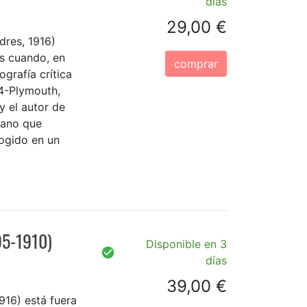
días
29,00 €
res, 1916)
es cuando, en
comprar
ografía crítica
4-Plymouth,
y el autor de
icano que
ogido en un
95-1910)
Disponible en 3
días
39,00 €
16) está fuera