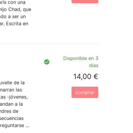
arís con una
hijo Chad, que
ado a ser un
r. Escrita en
Disponible en 3
días
14,00 €
velle de la
narran las
comprar
tas -jóvenes,
andan a la
ondres de
nsecuencias
reguntarse ...