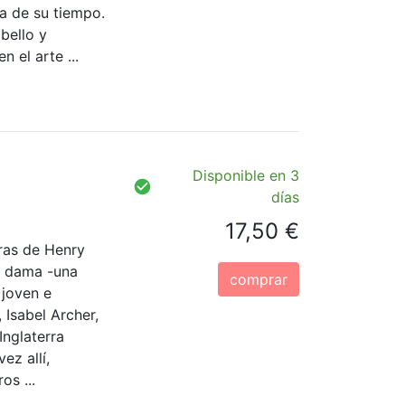
a de su tiempo.
bello y
 el arte ...
Disponible en 3
días
17,50 €
ras de Henry
a dama -una
comprar
 joven e
 Isabel Archer,
Inglaterra
ez allí,
os ...