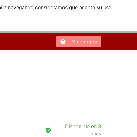
ntinúa navegando consideramos que acepta su uso.
Zona de Clientes
28013 Madrid |
913 66 41 41
| libreriamendez@telefonica.net
Su compra
Disponible en 3
días