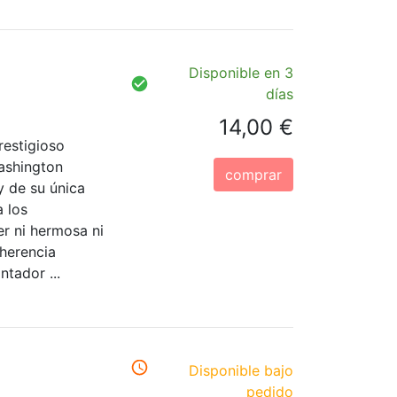
Disponible en 3
días
14,00 €
restigioso
ashington
comprar
 de su única
a los
r ni hermosa ni
 herencia
tador ...
Disponible bajo
pedido