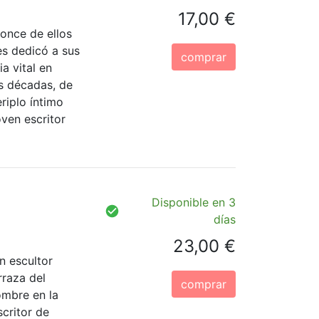
17,00 €
once de ellos
s dedicó a sus
comprar
ia vital en
es décadas, de
iplo íntimo
oven escritor
Disponible en 3
días
23,00 €
 escultor
rraza del
comprar
ombre en la
scritor de