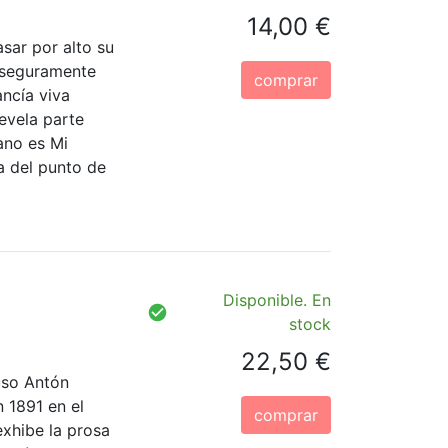
14,00 €
sar por alto su
l seguramente
comprar
ncía viva
evela parte
ano es Mi
a del punto de
Disponible. En
stock
22,50 €
ruso Antón
 1891 en el
comprar
xhibe la prosa