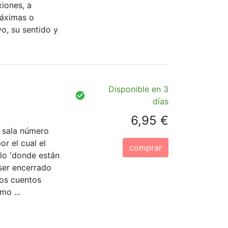
xiones, a
áximas o
vo, su sentido y
Disponible en 3
días
6,95 €
a sala número
or el cual el
comprar
blo 'donde están
ser encerrado
los cuentos
mo ...