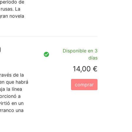
período de
 rusas. La
gran novela
O
Disponible en 3
días
14,00 €
ravés de la
 en que habrá
comprar
ja la línea
orcionó a
irtió en un
arranco una