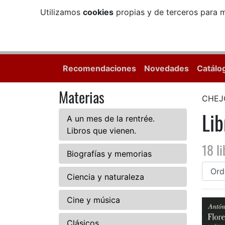
Utilizamos
cookies
propias y de terceros para m
Recomendaciones
Novedades
Catálo
Materias
CHEJ
Li
A un mes de la rentrée.
Libros que vienen.
18 li
Biografías y memorias
Ciencia y naturaleza
Cine y música
Clásicos