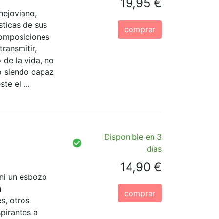
19,95 €
hejoviano,
sticas de sus
comprar
composiciones
ransmitir,
 de la vida, no
o siendo capaz
te el ...
Disponible en 3
días
14,90 €
ni un esbozo
u
comprar
s, otros
pirantes a