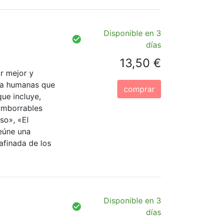
Disponible en 3
días
13,50 €
r mejor y
cia humanas que
comprar
ue incluye,
 imborrables
so», «El
eúne una
afinada de los
Disponible en 3
días