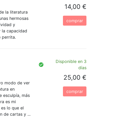
14,00 €
e la literatura
 unas hermosas
comprar
ividad y
 y la capacidad
 perrita.
Disponible en 3
días
25,00 €
evo modo de ver
atura en
comprar
e esculpía, más
ura es mi
 es lo que el
 de cartas y ...