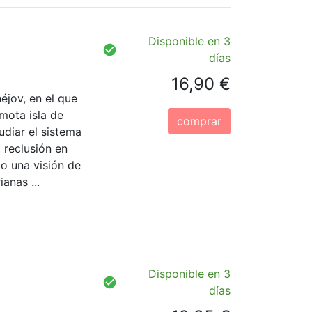
Disponible en 3
días
16,90 €
éjov, en el que
emota isla de
comprar
udiar el sistema
a reclusión en
o una visión de
anas ...
Disponible en 3
días