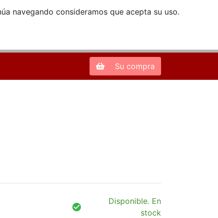
ntinúa navegando consideramos que acepta su uso.
Zona de Clientes
28013 Madrid |
913 66 41 41
| libreriamendez@telefonica.net
Su compra
Disponible. En
stock