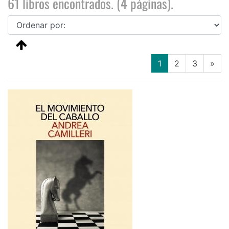
61 libros encontrados. (4 páginas).
(current)
1
2
3
»