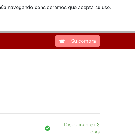
ntinúa navegando consideramos que acepta su uso.
Zona de Clientes
28013 Madrid |
913 66 41 41
| libreriamendez@telefonica.net
Su compra
Disponible en 3
días