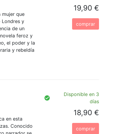
19,90 €
a mujer que
e Londres y
comprar
encia de un
novela feroz y
o, el poder y la
raria y rebeldía
Disponible en 3
días
18,90 €
ca en esta
nzas. Conocido
comprar
tro narrador se