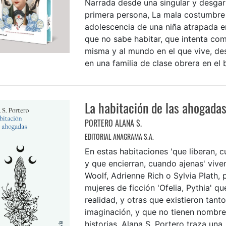
Narrada desde una singular y desga
primera persona, La mala costumbre 
adolescencia de una niña atrapada e
que no sabe habitar, que intenta com
misma y al mundo en el que vive, des
en una familia de clase obrera en el b
La habitación de las ahogada
PORTERO ALANA S.
EDITORIAL ANAGRAMA S.A.
En estas habitaciones 'que liberan, 
y que encierran, cuando ajenas' viven
Woolf, Adrienne Rich o Sylvia Plath,
mujeres de ficción 'Ofelia, Pythia' q
realidad, y otras que existieron tant
imaginación, y que no tienen nombre
historias. Alana S. Portero traza una .