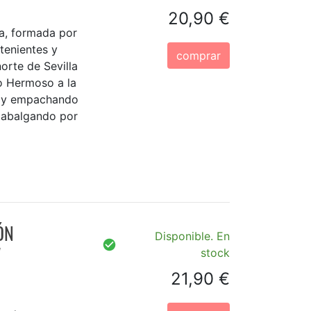
20,90 €
a, formada por
atenientes y
comprar
norte de Sevilla
o Hermoso a la
o y empachando
 cabalgando por
ÓN
Disponible. En
"
stock
21,90 €