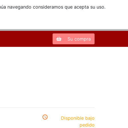
ntinúa navegando consideramos que acepta su uso.
Zona de Clientes
28013 Madrid |
913 66 41 41
| libreriamendez@telefonica.net
Su compra
Disponible bajo
pedido