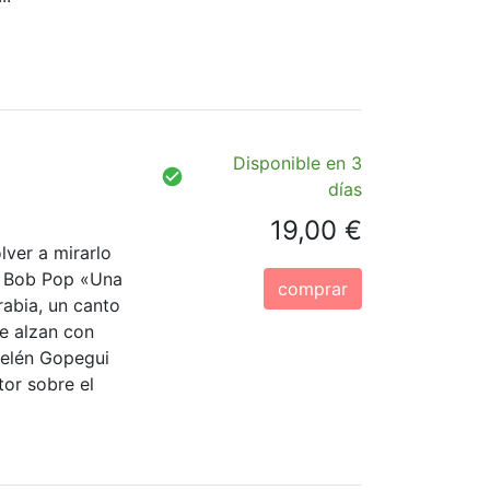
Disponible en 3
días
19,00 €
ver a mirarlo
» Bob Pop «Una
comprar
rabia, un canto
se alzan con
 Belén Gopegui
tor sobre el