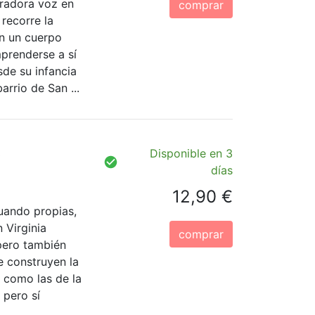
rradora voz en
comprar
recorre la
n un cuerpo
prenderse a sí
de su infancia
arrio de San ...
s
Disponible en 3
días
12,90 €
cuando propias,
 Virginia
comprar
 pero también
ue construyen la
o como las de la
 pero sí
..