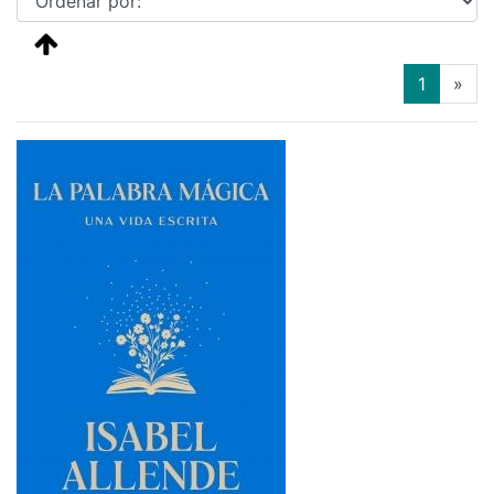
(current
1
»