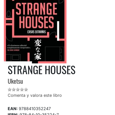
STRANGE HOUSES
Uketsu
Comenta y valora este libro
EAN:
9788410352247
ISBN:
978-84-10-35224-7