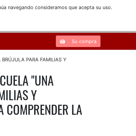
ntinúa navegando consideramos que acepta su uso.
Zona de Clientes
28013 Madrid |
913 66 41 41
| libreriamendez@telefonica.net
Su compra
 BRÚJULA PARA FAMILIAS Y
SCUELA "UNA
MILIAS Y
A COMPRENDER LA