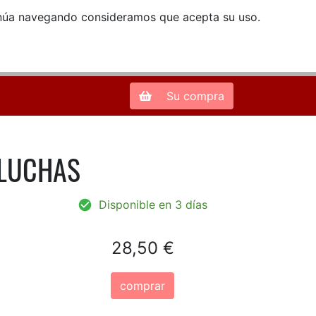
ntinúa navegando consideramos que acepta su uso.
Zona de Clientes
28013 Madrid |
913 66 41 41
| libreriamendez@telefonica.net
Su compra
 LUCHAS
Disponible en 3 días
28,50 €
comprar