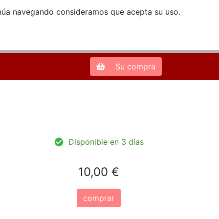
ntinúa navegando consideramos que acepta su uso.
Zona de Clientes
28013 Madrid |
913 66 41 41
| libreriamendez@telefonica.net
Su compra
Disponible en 3 días
10,00 €
comprar