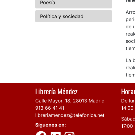
tene
Poesía
Arro
Política y sociedad
peri
de u
real
soci
tie
La b
real
tie
Librería Méndez
Horar
Calle Mayor, 18, 28013 Madrid
De lun
913 66 41 41
14:00
libreriamendez@telefonica.net
Sábad
Síguenos en:
17:00 