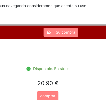
ntinúa navegando consideramos que acepta su uso.
Zona de Clientes
28013 Madrid |
913 66 41 41
| libreriamendez@telefonica.net
Su compra
Disponible. En stock
20,90 €
comprar