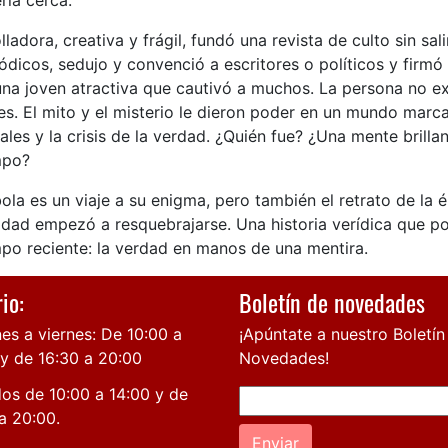
rla cerca.
lladora, creativa y frágil, fundó una revista de culto sin sal
ódicos, sedujo y convenció a escritores o políticos y firmó
na joven atractiva que cautivó a muchos. La persona no exis
es. El mito y el misterio le dieron poder en un mundo marc
ales y la crisis de la verdad. ¿Quién fue? ¿Una mente brill
mpo?
ola es un viaje a su enigma, pero también el retrato de la 
idad empezó a resquebrajarse. Una historia verídica que po
mpo reciente: la verdad en manos de una mentira.
io:
Boletín de novedades
es a viernes: De 10:00 a
¡Apúntate a nuestro Boletín
 y de 16:30 a 20:00
Novedades!
os de 10:00 a 14:00 y de
a 20:00.
Enviar