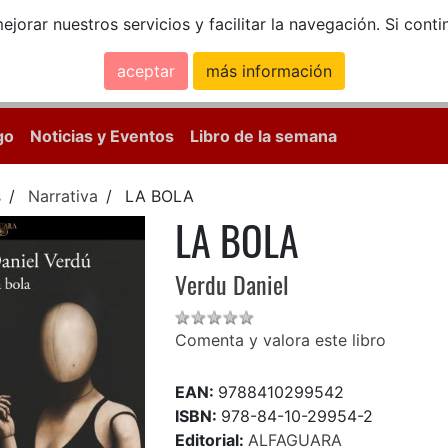
ejorar nuestros servicios y facilitar la navegación. Si co
aceptar
más información
Calle Mayor, 18, 
go
Noticias y Eventos
Libro de la semana
s
Narrativa
LA BOLA
LA BOLA
Verdu Daniel
Comenta y valora este libro
EAN:
9788410299542
ISBN:
978-84-10-29954-2
Editorial:
ALFAGUARA