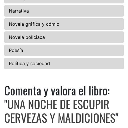
Narrativa
Novela gráfica y cómic
Novela policiaca
Poesía
Política y sociedad
Comenta y valora el libro:
Comenta y valora el libro:
"
UNA NOCHE DE ESCUPIR
CERVEZAS Y MALDICIONES
"