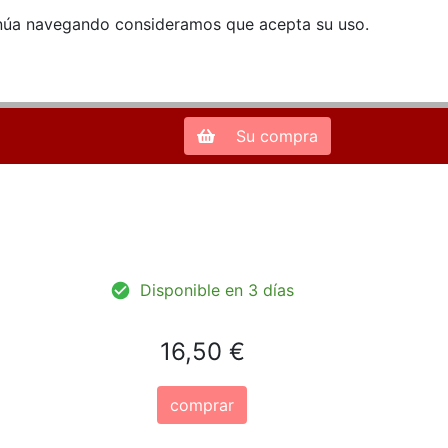
ntinúa navegando consideramos que acepta su uso.
Zona de Clientes
28013 Madrid |
913 66 41 41
| libreriamendez@telefonica.net
Su compra
Disponible en 3 días
16,50 €
comprar