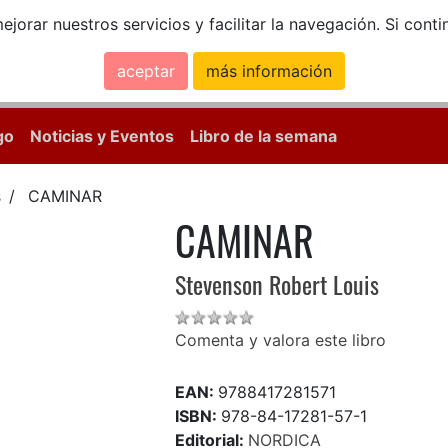
ejorar nuestros servicios y facilitar la navegación. Si co
aceptar
más información
Calle Mayor, 18, 
go
Noticias y Eventos
Libro de la semana
s
CAMINAR
CAMINAR
Stevenson Robert Louis
Comenta y valora este libro
EAN:
9788417281571
ISBN:
978-84-17281-57-1
Editorial:
NORDICA