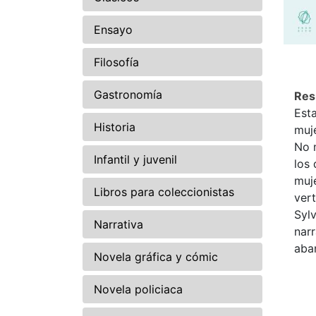
Ensayo
Filosofía
Gastronomía
Re
Est
Historia
muje
No m
Infantil y juvenil
los
muje
Libros para coleccionistas
vert
Sylv
Narrativa
narr
aban
Novela gráfica y cómic
Novela policiaca