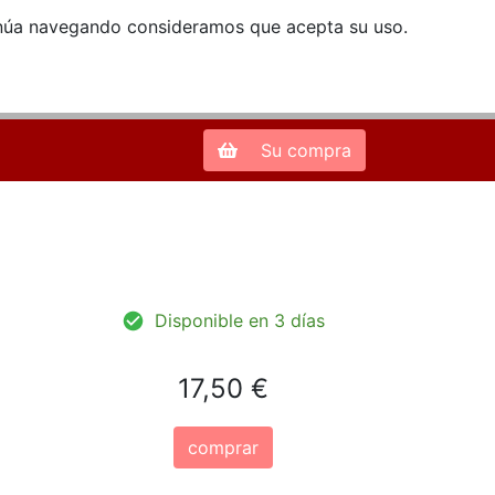
ntinúa navegando consideramos que acepta su uso.
Zona de Clientes
28013 Madrid |
913 66 41 41
| libreriamendez@telefonica.net
Su compra
Disponible en 3 días
17,50 €
comprar