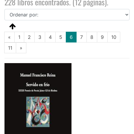
228 libros encontrados. (12 páginas).
(current)
«
1
2
3
4
5
6
7
8
9
10
11
»