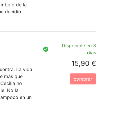
ímbolo de la
ue decidió
Disponible en 3
días
15,90 €
cuentra. La vida
ce más que
comprar
 Cecilia no
ie. No la
 tampoco en un