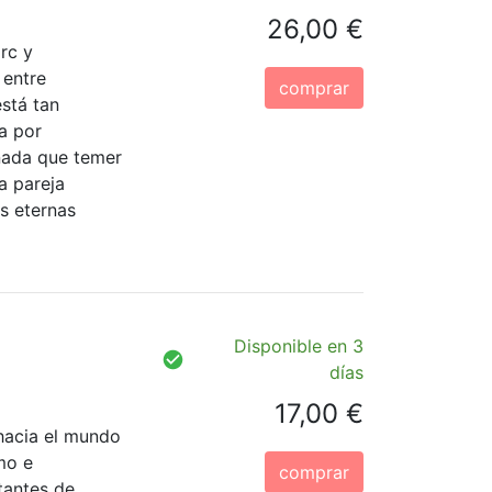
26,00 €
rc y
 entre
comprar
está tan
a por
 nada que temer
a pareja
s eternas
Disponible en 3
días
17,00 €
hacia el mundo
mo e
comprar
tantes de