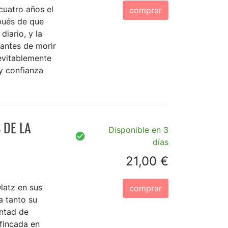
cuatro años el
comprar
pués de que
iario, y la
 antes de morir
evitablemente
y confianza
 DE LA
Disponible en 3
días
21,00 €
latz en sus
comprar
a tanto su
untad de
afincada en