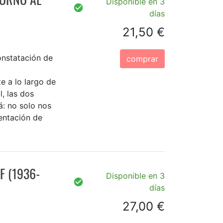
Disponible en 3
días
21,50 €
onstatación de
comprar
e a lo largo de
, las dos
á: no solo nos
entación de
F (1936-
Disponible en 3
días
27,00 €