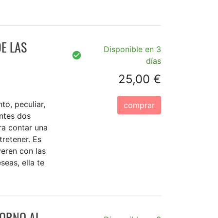
E LAS
Disponible en 3
días
25,00 €
to, peculiar,
comprar
ntes dos
ra contar una
tretener. Es
veren con las
eas, ella te
TORNO AL