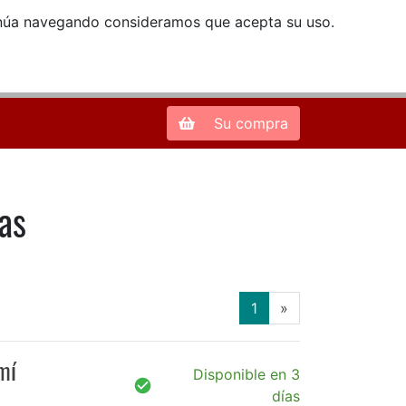
ntinúa navegando consideramos que acepta su uso.
Zona de Clientes
28013 Madrid |
913 66 41 41
| libreriamendez@telefonica.net
Su compra
as
(current)
1
»
mí
Disponible en 3
días