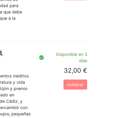
udad para
ia que debe
que a la
A
Disponible en 3
días
32,00 €
entos inéditos
ratura y vida
comprar
ijón y premio
ciado en
 de Cádiz, y
tercambió con
bujos; pequeñas