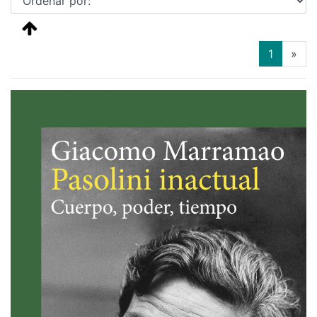
(current
1
»