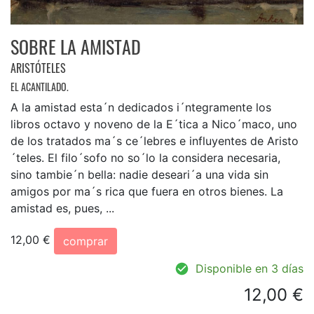
SOBRE LA AMISTAD
ARISTÓTELES
EL ACANTILADO.
A la amistad esta´n dedicados i´ntegramente los
libros octavo y noveno de la E´tica a Nico´maco, uno
de los tratados ma´s ce´lebres e influyentes de Aristo
´teles. El filo´sofo no so´lo la considera necesaria,
sino tambie´n bella: nadie deseari´a una vida sin
amigos por ma´s rica que fuera en otros bienes. La
amistad es, pues, ...
12,00 €
comprar
Disponible en 3 días
12,00 €