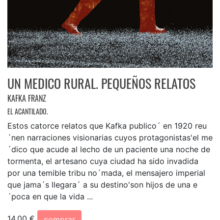
UN MEDICO RURAL. PEQUEÑOS RELATOS
KAFKA FRANZ
EL ACANTILADO.
Estos catorce relatos que Kafka publico´ en 1920 reu
´nen narraciones visionarias cuyos protagonistas'el me
´dico que acude al lecho de un paciente una noche de
tormenta, el artesano cuya ciudad ha sido invadida
por una temible tribu no´mada, el mensajero imperial
que jama´s llegara´ a su destino'son hijos de una e
´poca en que la vida ...
14,00 €
comprar