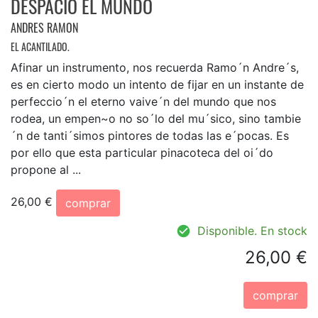
DESPACIO EL MUNDO
ANDRES RAMON
EL ACANTILADO.
Afinar un instrumento, nos recuerda Ramo´n Andre´s,
es en cierto modo un intento de fijar en un instante de
perfeccio´n el eterno vaive´n del mundo que nos
rodea, un empen~o no so´lo del mu´sico, sino tambie
´n de tanti´simos pintores de todas las e´pocas. Es
por ello que esta particular pinacoteca del oi´do
propone al ...
26,00 €
comprar
Disponible. En stock
26,00 €
comprar