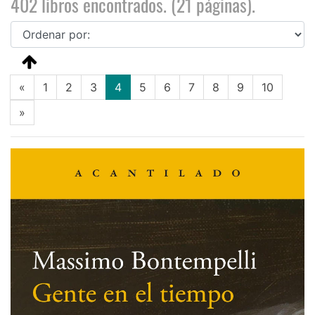
402 libros encontrados. (21 páginas).
(current)
«
1
2
3
4
5
6
7
8
9
10
»