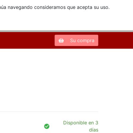
ntinúa navegando consideramos que acepta su uso.
Zona de Clientes
28013 Madrid |
913 66 41 41
| libreriamendez@telefonica.net
Su compra
Disponible en 3
días