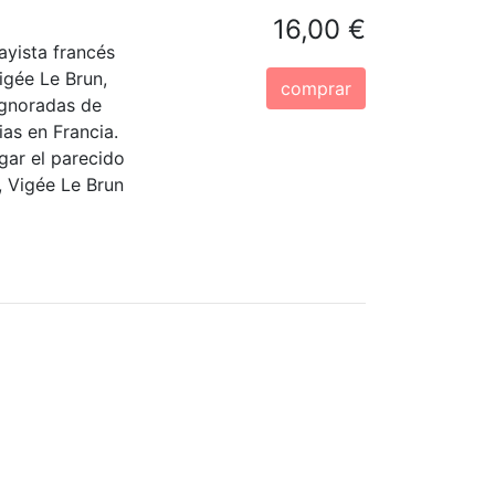
16,00 €
ayista francés
igée Le Brun,
comprar
 ignoradas de
ias en Francia.
gar el parecido
», Vigée Le Brun