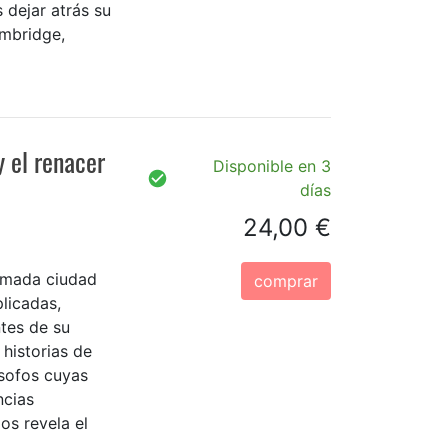
s dejar atrás su
ambridge,
y el renacer
Disponible en 3
días
24,00 €
famada ciudad
comprar
licadas,
ntes de su
 historias de
ósofos cuyas
ncias
os revela el