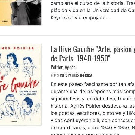
cambiaría el curso de la historia. Tra
plácida vida en la Universidad de C
Keynes se vio empujado ...
La Rive Gauche "Arte, pasión 
de París, 1940-1950"
Poirier, Agnès
EDICIONES PAIDÓS IBÉRICA.
En este paseo fascinante por tan a
durante una de las épocas más comp
significativas y, en definitiva, triunfa
historia, Agnès Poirier desdevana las
los poetas, escritores, pintores y fil
vidas confluyeron allí, con consecue
extraordinarias, entre 1940 y 1950. N
drama humano que subyace a ...