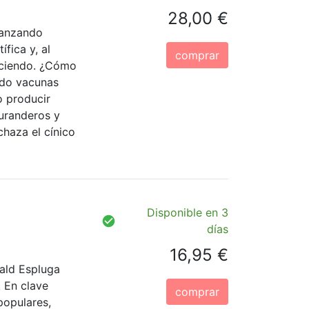
28,00 €
canzando
fica y, al
comprar
eciendo. ¿Cómo
ado vacunas
o producir
curanderos y
chaza el cínico
Disponible en 3
días
16,95 €
dald Espluga
. En clave
comprar
populares,