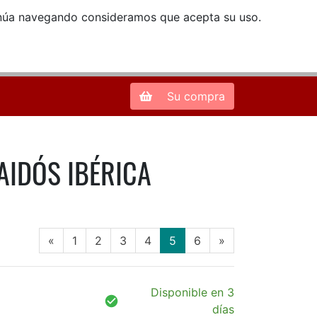
ntinúa navegando consideramos que acepta su uso.
Zona de Clientes
28013 Madrid |
913 66 41 41
| libreriamendez@telefonica.net
Su compra
 PAIDÓS IBÉRICA
(current)
«
1
2
3
4
5
6
»
Disponible en 3
días