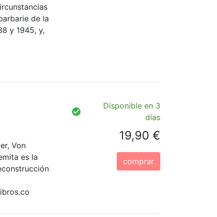
ircunstancias
barbarie de la
38 y 1945, y,
Disponible en 3
días
19,90 €
er, Von
mita es la
comprar
econstrucción
ibros.co