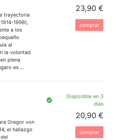
23,90 €
a trayectoria
(1914-1998),
comprar
ente a los
u pequeño
uía al
n la voluntad
 en plena
garo es ...
Disponible en 3
días
20,90 €
para Gregor von
4, el hallazgo
comprar
 del