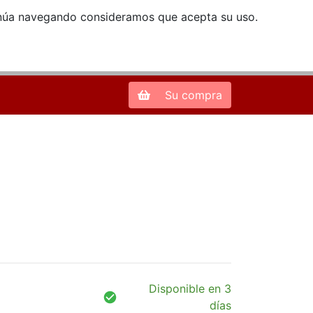
ntinúa navegando consideramos que acepta su uso.
Zona de Clientes
28013 Madrid |
913 66 41 41
| libreriamendez@telefonica.net
Su compra
Disponible en 3
días