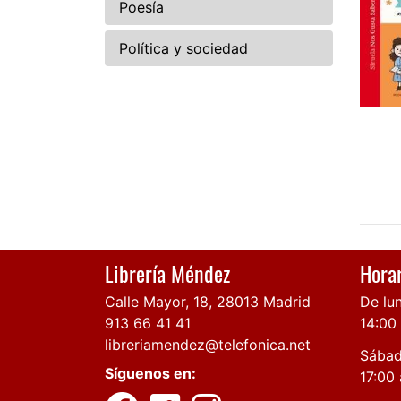
Poesía
Política y sociedad
Librería Méndez
Horar
Calle Mayor, 18, 28013 Madrid
De lun
913 66 41 41
14:00
libreriamendez@telefonica.net
Sábad
Síguenos en:
17:00 