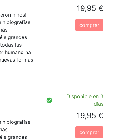
19,95 €
eron niños!
inibiografías
comprar
más
séis grandes
 todas las
 ser humano ha
nuevas formas
Disponible en 3
días
19,95 €
inibiografías
más
comprar
séis grandes