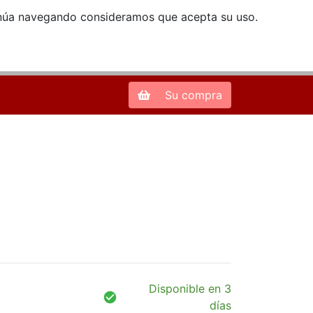
ntinúa navegando consideramos que acepta su uso.
Zona de Clientes
28013 Madrid |
913 66 41 41
| libreriamendez@telefonica.net
Su compra
Disponible en 3
días