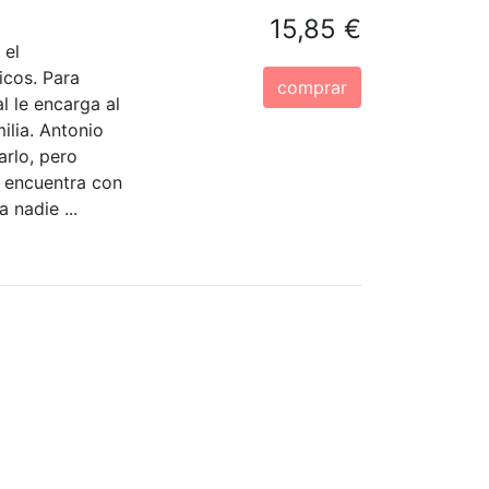
15,85 €
 el
icos. Para
comprar
l le encarga al
ilia. Antonio
arlo, pero
e encuentra con
 nadie ...