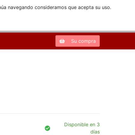
ntinúa navegando consideramos que acepta su uso.
Zona de Clientes
28013 Madrid |
913 66 41 41
| libreriamendez@telefonica.net
Su compra
Disponible en 3
días