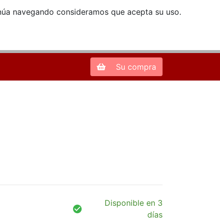
ntinúa navegando consideramos que acepta su uso.
Zona de Clientes
28013 Madrid |
913 66 41 41
| libreriamendez@telefonica.net
Su compra
Disponible en 3
días