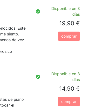
Disponible en 3
días
19,90 €
onocidos. Este
 me siento.
comprar
 menos de vez
bros.co
Disponible en 3
días
14,90 €
r
stas de piano
comprar
tocar el