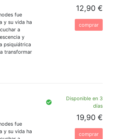
12,90 €
hodes fue
a y su vida ha
comprar
scuchar a
escencia y
a psiquiátrica
a transformar
Disponible en 3
días
19,90 €
hodes fue
a y su vida ha
comprar
scuchar a