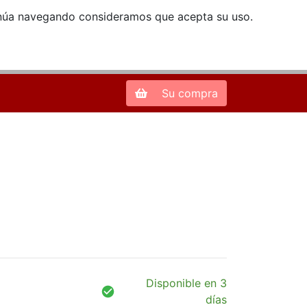
ntinúa navegando consideramos que acepta su uso.
Zona de Clientes
28013 Madrid |
913 66 41 41
| libreriamendez@telefonica.net
Su compra
Disponible en 3
días