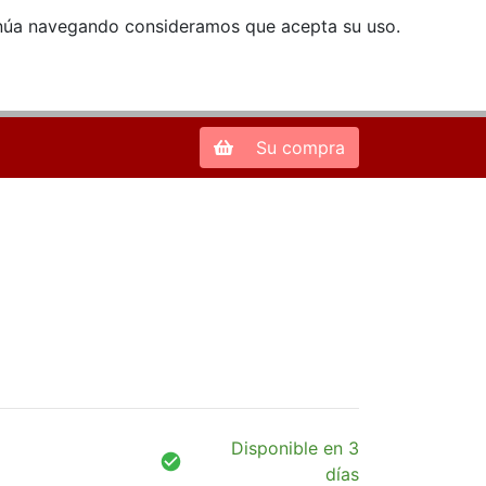
ntinúa navegando consideramos que acepta su uso.
Zona de Clientes
28013 Madrid |
913 66 41 41
| libreriamendez@telefonica.net
Su compra
Disponible en 3
días