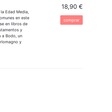
18,90 €
 la Edad Media,
comunes en este
comprar
se en libros de
testamentos y
a a Bodo, un
arlomagno y