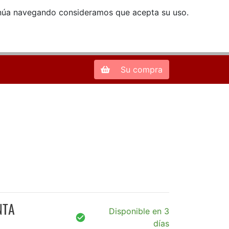
ntinúa navegando consideramos que acepta su uso.
Zona de Clientes
28013 Madrid |
913 66 41 41
| libreriamendez@telefonica.net
Su compra
NTA
Disponible en 3
días