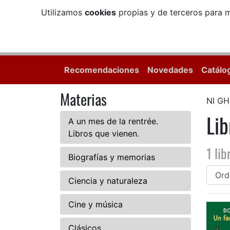
Utilizamos
cookies
propias y de terceros para m
Recomendaciones
Novedades
Catálo
Materias
NI G
Li
A un mes de la rentrée.
Libros que vienen.
1 lib
Biografías y memorias
Ciencia y naturaleza
Cine y música
Clásicos