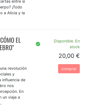
artas entre sí
cuerpo? ¡Todo
 a Alicia y la
"CÓMO EL
Disponible. En
EBRO"
stock
20,00 €
 una revolución
comprar
ociales y
 influencia de
ebro nos
percepción. En
 un viaje a
.