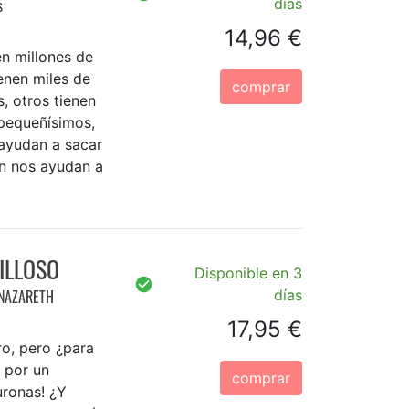
s
días
14,96 €
en millones de
enen miles de
comprar
, otros tienen
 pequeñísimos,
s ayudan a sacar
én nos ayudan a
ILLOSO
Disponible en 3
 NAZARETH
días
17,95 €
o, pero ¿para
 por un
comprar
uronas! ¿Y