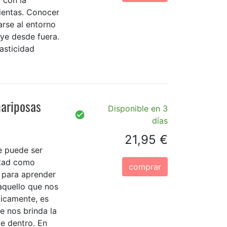
ientas. Conocer
rse al entorno
ye desde fuera.
asticidad
mariposas
Disponible en 3
días
21,95 €
e puede ser
ntad como
comprar
 para aprender
aquello que nos
jicamente, es
e nos brinda la
e dentro. En