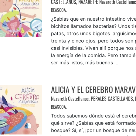
CASTELLANOS, NAZARETH
;
Nazareth Castellano
BEASCOA.
¿Sabías que en nuestro intestino viv
bichitos llamados bacterias? Unos ti
patas, otros unos bigotes larguísimos
treinta y cinco ojos, pero todos son
casi invisibles. Viven allí porque no
la energía de la comida. Pero tambi
ser más listos, más buenos ...
ALICIA Y EL CEREBRO MARAV
Nazareth Castellanos
;
PERALES CASTELLANOS,
BEASCOA.
Todos sabemos dónde está el cerebr
qué sirve? ¿Sabías que está formado
bosque? Sí, sí, ¡por un bosque de ne