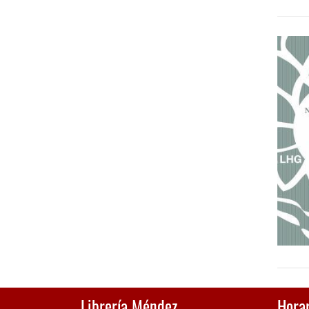
Librería Méndez
Horar