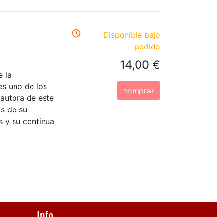
Disponible bajo
pedido
14,00 €
e la
es uno de los
comprar
 autora de este
 s de su
os y su continua
Info