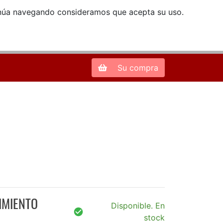
ntinúa navegando consideramos que acepta su uso.
Zona de Clientes
28013 Madrid |
913 66 41 41
| libreriamendez@telefonica.net
Su compra
IMIENTO
Disponible. En
stock