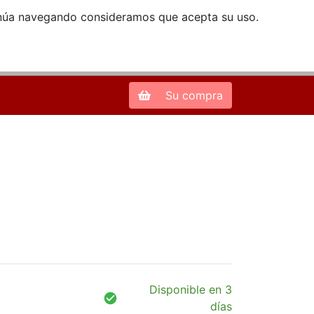
ntinúa navegando consideramos que acepta su uso.
Zona de Clientes
28013 Madrid |
913 66 41 41
| libreriamendez@telefonica.net
Su compra
Disponible en 3
días