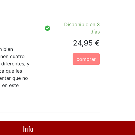
Disponible en 3
días
24,95 €
n bien
únen cuatro
comprar
diferentes, y
ca que les
entar que no
o en este
Info