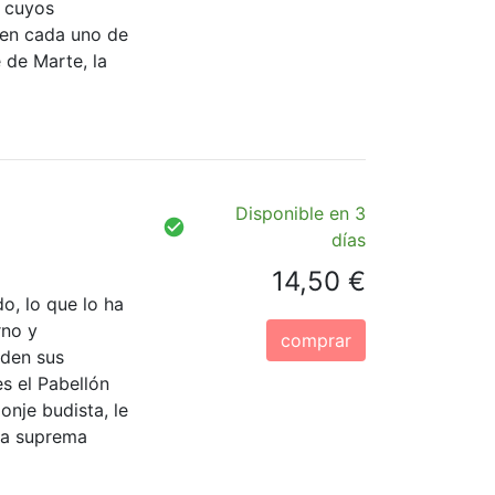
, cuyos
nen cada uno de
 de Marte, la
Disponible en 3
días
14,50 €
o, lo que lo ha
rno y
comprar
aden sus
s el Pabellón
onje budista, le
la suprema