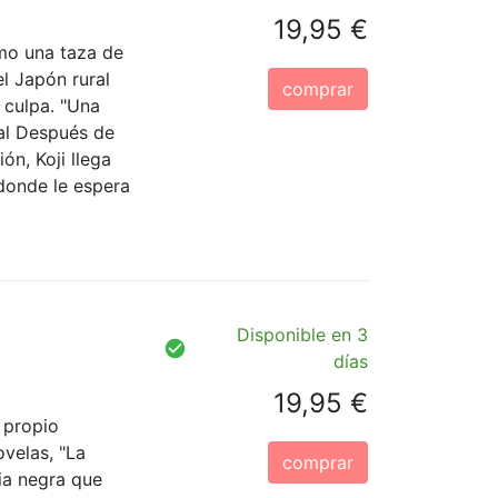
19,95 €
omo una taza de
l Japón rural
comprar
 culpa. "Una
al Después de
ón, Koji llega
 donde le espera
Disponible en 3
días
19,95 €
 propio
velas, "La
comprar
ia negra que