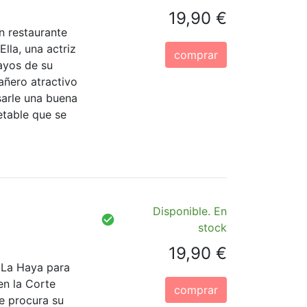
19,90 €
n restaurante
Ella, una actriz
comprar
ayos de su
añero atractivo
sarle una buena
etable que se
Disponible. En
stock
19,90 €
 La Haya para
en la Corte
comprar
le procura su