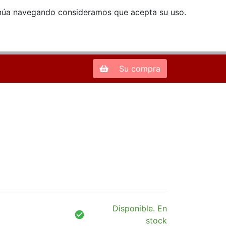
ntinúa navegando consideramos que acepta su uso.
Zona de Clientes
28013 Madrid |
913 66 41 41
| libreriamendez@telefonica.net
Su compra
Disponible. En
stock