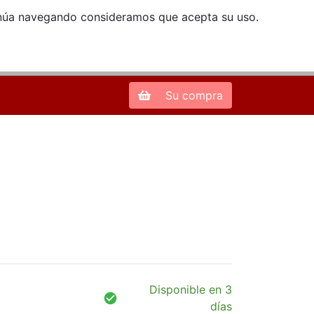
ntinúa navegando consideramos que acepta su uso.
Zona de Clientes
28013 Madrid |
913 66 41 41
| libreriamendez@telefonica.net
Su compra
Disponible en 3
días